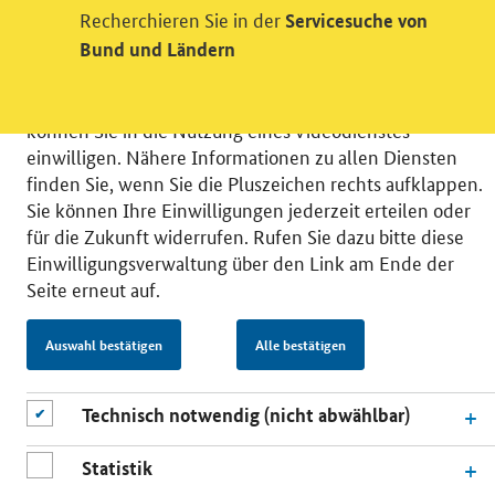
Recherchieren Sie in der
Servicesuche von
verschiedene Zusatzdienste unserer Webseite: Wir
Bund und Ländern
möchten die Nutzeraktivität mit Hilfe
datenschutzfreundlicher Statistiken verstehen, um
unsere Öffentlichkeitsarbeit zu verbessern. Zusätzlich
können Sie in die Nutzung eines Videodienstes
einwilligen. Nähere Informationen zu allen Diensten
finden Sie, wenn Sie die Pluszeichen rechts aufklappen.
Sie können Ihre Einwilligungen jederzeit erteilen oder
für die Zukunft widerrufen. Rufen Sie dazu bitte diese
© 2026 Bundesministerium für Wirtschaft und Energie
Einwilligungsverwaltung über den Link am Ende der
RSS
Benutzerhinweise
Inhaltsverzeichnis
Seite erneut auf.
Impressum
Barrierefreiheit
Datenschutz
Einwilligungsverwaltung
Auswahl bestätigen
Alle bestätigen
Technisch notwendig (nicht abwählbar)
Statistik