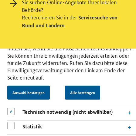
Sie suchen Online-Angebote Ihrer lokalen
verschiedene Zusatzdienste unserer Webseite: Wir
Behörde?
möchten die Nutzeraktivität mit Hilfe
Recherchieren Sie in der
Servicesuche von
datenschutzfreundlicher Statistiken verstehen, um
Bund und Ländern
unsere Öffentlichkeitsarbeit zu verbessern. Zusätzlich
können Sie in die Nutzung eines Videodienstes
einwilligen. Nähere Informationen zu allen Diensten
finden Sie, wenn Sie die Pluszeichen rechts aufklappen.
Sie können Ihre Einwilligungen jederzeit erteilen oder
für die Zukunft widerrufen. Rufen Sie dazu bitte diese
Einwilligungsverwaltung über den Link am Ende der
Seite erneut auf.
© 2026 Bundesministerium für Wirtschaft und Energie
RSS
Benutzerhinweise
Inhaltsverzeichnis
Auswahl bestätigen
Alle bestätigen
Impressum
Barrierefreiheit
Datenschutz
Einwilligungsverwaltung
Technisch notwendig (nicht abwählbar)
Statistik