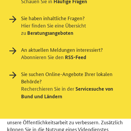
Schauen Sie in
Häufige Fragen
Sie haben inhaltliche Fragen?
Hier finden Sie eine Übersicht
zu
Beratungsangeboten
An aktuellen Meldungen interessiert?
Abonnieren Sie den
RSS-Feed
Sie suchen Online-Angebote Ihrer lokalen
Einwilligung in Tracking und / oder
Behörde?
Videodienst
Recherchieren Sie in der
Servicesuche von
Wir bitten Sie an dieser Stelle um Ihre Einwilligung für
Bund und Ländern
verschiedene Zusatzdienste unserer Webseite: Wir
möchten die Nutzeraktivität mit Hilfe
datenschutzfreundlicher Statistiken verstehen, um
unsere Öffentlichkeitsarbeit zu verbessern. Zusätzlich
können Sie in die Nutzung eines Videodienstes