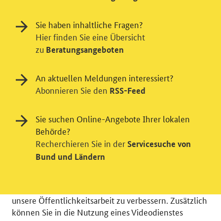
Sie haben inhaltliche Fragen?
Hier finden Sie eine Übersicht
zu
Beratungsangeboten
An aktuellen Meldungen interessiert?
Abonnieren Sie den
RSS-Feed
Sie suchen Online-Angebote Ihrer lokalen
Einwilligung in Tracking und / oder
Behörde?
Videodienst
Recherchieren Sie in der
Servicesuche von
Wir bitten Sie an dieser Stelle um Ihre Einwilligung für
Bund und Ländern
verschiedene Zusatzdienste unserer Webseite: Wir
möchten die Nutzeraktivität mit Hilfe
datenschutzfreundlicher Statistiken verstehen, um
unsere Öffentlichkeitsarbeit zu verbessern. Zusätzlich
können Sie in die Nutzung eines Videodienstes