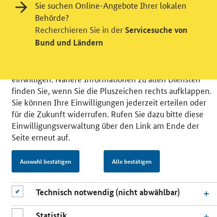
Sie suchen Online-Angebote Ihrer lokalen
Wir bitten Sie an dieser Stelle um Ihre Einwilligung für
Behörde?
verschiedene Zusatzdienste unserer Webseite: Wir
Recherchieren Sie in der
Servicesuche von
möchten die Nutzeraktivität mit Hilfe
Bund und Ländern
datenschutzfreundlicher Statistiken verstehen, um
unsere Öffentlichkeitsarbeit zu verbessern. Zusätzlich
können Sie in die Nutzung eines Videodienstes
einwilligen. Nähere Informationen zu allen Diensten
finden Sie, wenn Sie die Pluszeichen rechts aufklappen.
Sie können Ihre Einwilligungen jederzeit erteilen oder
für die Zukunft widerrufen. Rufen Sie dazu bitte diese
Einwilligungsverwaltung über den Link am Ende der
© 2026 Bundesministerium für Wirtschaft und Energie
Seite erneut auf.
RSS
Benutzerhinweise
Inhaltsverzeichnis
Impressum
Barrierefreiheit
Datenschutz
Auswahl bestätigen
Alle bestätigen
Einwilligungsverwaltung
Technisch notwendig (nicht abwählbar)
Statistik