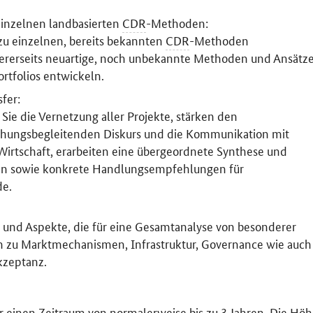
einzelnen landbasierten
CDR
-Methoden:
zu einzelnen, bereits bekannten
CDR
-Methoden
dererseits neuartige, noch unbekannte Methoden und Ansätz
rtfolios entwickeln.
fer:
ie die Vernetzung aller Projekte, stärken den
rschungsbegleitenden Diskurs und die Kommunikation mit
 Wirtschaft, erarbeiten eine übergeordnete Synthese und
n sowie konkrete Handlungsempfehlungen für
de.
 und Aspekte, die für eine Gesamtanalyse von besonderer
en zu Marktmechanismen, Infrastruktur, Governance wie auch
kzeptanz.
ür einen Zeitraum von normalerweise bis zu 3 Jahren. Die Hö