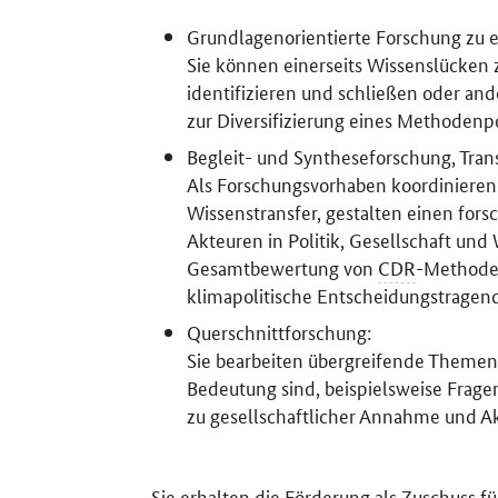
Grundlagenorientierte Forschung zu 
Sie können einerseits Wissenslücken 
identifizieren und schließen oder an
zur Diversifizierung eines Methodenpo
Begleit- und Syntheseforschung, Trans
Als Forschungsvorhaben koordinieren S
Wissenstransfer, gestalten einen fo
Akteuren in Politik, Gesellschaft und
Gesamtbewertung von
CDR
-Methode
klimapolitische Entscheidungstragen
Querschnittforschung:
Sie bearbeiten übergreifende Themen
Bedeutung sind, beispielsweise Frag
zu gesellschaftlicher Annahme und A
Sie erhalten die Förderung als Zuschuss f