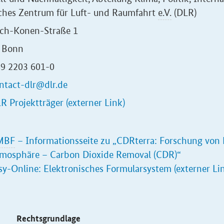
ches Zentrum für Luft- und Raumfahrt
e.V.
(DLR)
ich-Konen-Straße 1
 Bonn
49 2203 601-0
ntact-dlr@dlr.de
R Projektträger (externer Link)
MBF
– Informationsseite zu
„
CDRterra: Forschung von
tmosphäre – Carbon Dioxide Removal (CDR)
“
sy-Online: Elektronisches Formularsystem (externer Li
s
Rechtsgrundlage