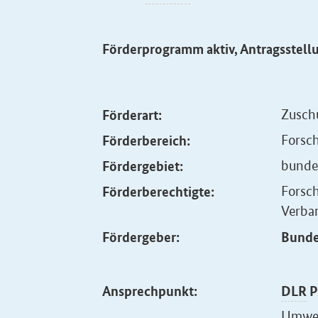
Förderprogramm aktiv, Antragsstell
Förderart:
Zusch
Förderbereich:
Forsc
Fördergebiet:
bunde
Förderberechtigte:
Forsc
Verba
Fördergeber:
Bunde
Ansprechpunkt:
DLR
P
Umwelt