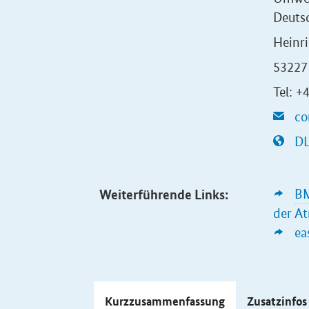
Deuts
Heinr
53227
Tel: +
co
DL
Weiterführende Links:
B
der A
ea
Kurzzusammenfassung
Zusatzinfo