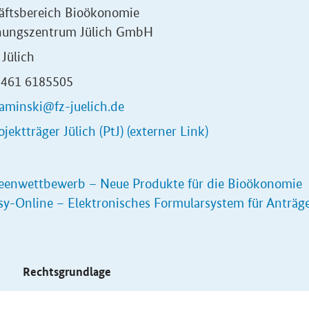
äftsbereich Bioökonomie
hungszentrum Jülich GmbH
Jülich
02461 6185505
kaminski@fz-juelich.de
ojektträger Jülich (PtJ) (externer Link)
eenwettbewerb – Neue Produkte für die Bioökonomie
sy-Online – Elektronisches Formularsystem für Anträg
s
Rechtsgrundlage