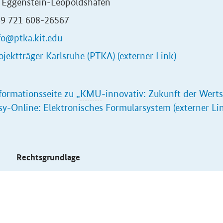
 Eggenstein-Leopoldshafen
+49 721 608-26567
fo@ptka.kit.edu
ojektträger Karlsruhe (PTKA) (externer Link)
formationsseite zu
„
KMU
-innovativ: Zukunft der Werts
sy-Online: Elektronisches Formularsystem (externer Li
s
Rechtsgrundlage