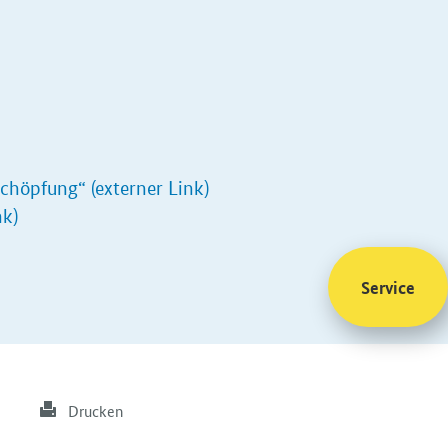
chöpfung“ (externer Link)
nk)
Service
Drucken