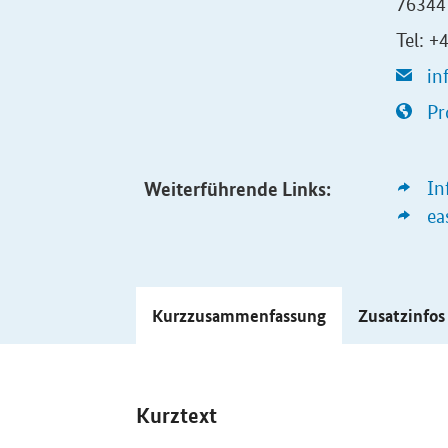
76344
Tel: 
in
Pr
Weiterführende Links:
In
ea
Kurzzusammenfassung
Zusatzinfo
Kurztext