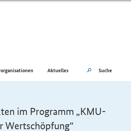
rorganisationen
Aktuelles
kten im Programm „
KMU
-
er Wertschöpfung“