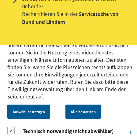
Videodienst
Behörde?
Recherchieren Sie in der
Servicesuche von
Wir bitten Sie an dieser Stelle um Ihre Einwilligung für
Bund und Ländern
verschiedene Zusatzdienste unserer Webseite: Wir
möchten die Nutzeraktivität mit Hilfe
datenschutzfreundlicher Statistiken verstehen, um
unsere Öffentlichkeitsarbeit zu verbessern. Zusätzlich
können Sie in die Nutzung eines Videodienstes
einwilligen. Nähere Informationen zu allen Diensten
finden Sie, wenn Sie die Pluszeichen rechts aufklappen.
Sie können Ihre Einwilligungen jederzeit erteilen oder
© 2026 Bundesministerium für Wirtschaft und Energie
für die Zukunft widerrufen. Rufen Sie dazu bitte diese
RSS
Benutzerhinweise
Inhaltsverzeichnis
Einwilligungsverwaltung über den Link am Ende der
Impressum
Barrierefreiheit
Datenschutz
Seite erneut auf.
Einwilligungsverwaltung
Auswahl bestätigen
Alle bestätigen
Technisch notwendig (nicht abwählbar)