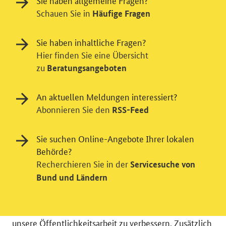
Sie haben allgemeine Fragen?
Schauen Sie in
Häufige Fragen
Sie haben inhaltliche Fragen?
Hier finden Sie eine Übersicht
zu
Beratungsangeboten
An aktuellen Meldungen interessiert?
Abonnieren Sie den
RSS-Feed
Sie suchen Online-Angebote Ihrer lokalen
Einwilligung in Tracking und / oder
Behörde?
Videodienst
Recherchieren Sie in der
Servicesuche von
Wir bitten Sie an dieser Stelle um Ihre Einwilligung für
Bund und Ländern
verschiedene Zusatzdienste unserer Webseite: Wir
möchten die Nutzeraktivität mit Hilfe
datenschutzfreundlicher Statistiken verstehen, um
unsere Öffentlichkeitsarbeit zu verbessern. Zusätzlich