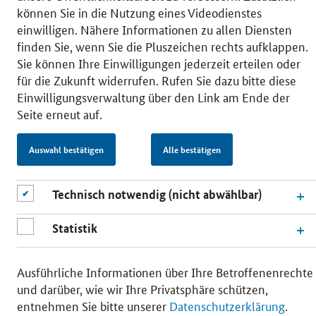
können Sie in die Nutzung eines Videodienstes
einwilligen. Nähere Informationen zu allen Diensten
finden Sie, wenn Sie die Pluszeichen rechts aufklappen.
© 2026 Bundesministerium für Wirtschaft und Energie
Sie können Ihre Einwilligungen jederzeit erteilen oder
RSS
Benutzerhinweise
Inhaltsverzeichnis
für die Zukunft widerrufen. Rufen Sie dazu bitte diese
Impressum
Barrierefreiheit
Datenschutz
Einwilligungsverwaltung über den Link am Ende der
Einwilligungsverwaltung
Seite erneut auf.
Auswahl bestätigen
Alle bestätigen
Technisch notwendig (nicht abwählbar)
Statistik
Ausführliche Informationen über Ihre Betroffenenrechte
und darüber, wie wir Ihre Privatsphäre schützen,
entnehmen Sie bitte unserer
Datenschutzerklärung
.