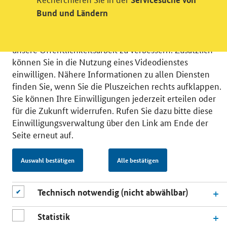
Wir bitten Sie an dieser Stelle um Ihre Einwilligung für
verschiedene Zusatzdienste unserer Webseite: Wir
Bund und Ländern
möchten die Nutzeraktivität mit Hilfe
datenschutzfreundlicher Statistiken verstehen, um
unsere Öffentlichkeitsarbeit zu verbessern. Zusätzlich
können Sie in die Nutzung eines Videodienstes
einwilligen. Nähere Informationen zu allen Diensten
finden Sie, wenn Sie die Pluszeichen rechts aufklappen.
Sie können Ihre Einwilligungen jederzeit erteilen oder
© 2026 Bundesministerium für Wirtschaft und Energie
für die Zukunft widerrufen. Rufen Sie dazu bitte diese
RSS
Benutzerhinweise
Inhaltsverzeichnis
Einwilligungsverwaltung über den Link am Ende der
Impressum
Barrierefreiheit
Datenschutz
Seite erneut auf.
Einwilligungsverwaltung
Auswahl bestätigen
Alle bestätigen
Technisch notwendig (nicht abwählbar)
Statistik