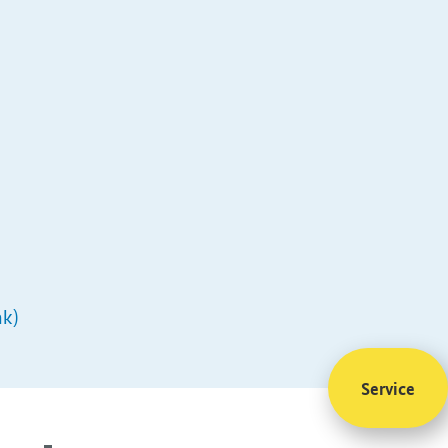
nk)
Service