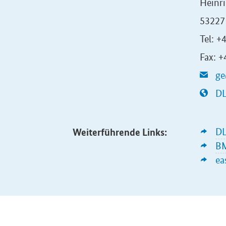
Heinr
53227
Tel: 
Fax: 
ge
DL
Weiterführende Links:
D
B
ea