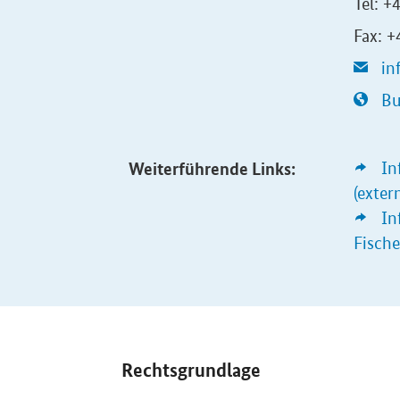
Tel: +
Fax: 
in
Bu
Weiterführende Links:
In
(exter
In
Fische
Rechtsgrundlage