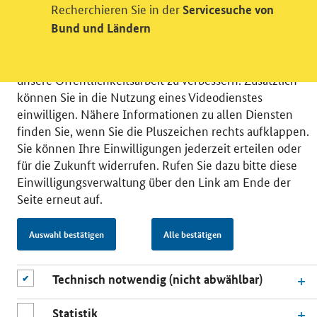
Recherchieren Sie in der
Servicesuche von
Wir bitten Sie an dieser Stelle um Ihre Einwilligung für
verschiedene Zusatzdienste unserer Webseite: Wir
Bund und Ländern
möchten die Nutzeraktivität mit Hilfe
datenschutzfreundlicher Statistiken verstehen, um
unsere Öffentlichkeitsarbeit zu verbessern. Zusätzlich
können Sie in die Nutzung eines Videodienstes
einwilligen. Nähere Informationen zu allen Diensten
finden Sie, wenn Sie die Pluszeichen rechts aufklappen.
Sie können Ihre Einwilligungen jederzeit erteilen oder
© 2026 Bundesministerium für Wirtschaft und Energie
für die Zukunft widerrufen. Rufen Sie dazu bitte diese
RSS
Benutzerhinweise
Inhaltsverzeichnis
Einwilligungsverwaltung über den Link am Ende der
Impressum
Barrierefreiheit
Datenschutz
Seite erneut auf.
Einwilligungsverwaltung
Auswahl bestätigen
Alle bestätigen
Technisch notwendig (nicht abwählbar)
Statistik