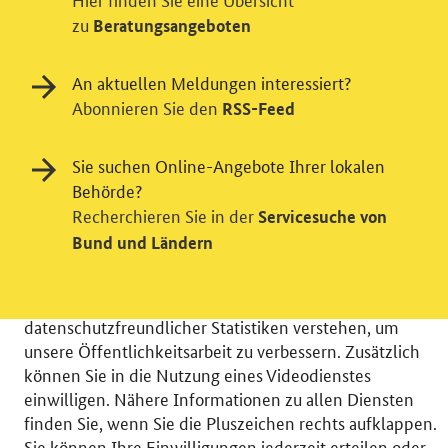
zu
Beratungsangeboten
An aktuellen Meldungen interessiert?
Abonnieren Sie den
RSS-Feed
Sie suchen Online-Angebote Ihrer lokalen
Einwilligung in Tracking und / oder
Behörde?
Recherchieren Sie in der
Servicesuche von
Videodienst
Bund und Ländern
Wir bitten Sie an dieser Stelle um Ihre Einwilligung für
verschiedene Zusatzdienste unserer Webseite: Wir
möchten die Nutzeraktivität mit Hilfe
datenschutzfreundlicher Statistiken verstehen, um
unsere Öffentlichkeitsarbeit zu verbessern. Zusätzlich
können Sie in die Nutzung eines Videodienstes
einwilligen. Nähere Informationen zu allen Diensten
finden Sie, wenn Sie die Pluszeichen rechts aufklappen.
© 2026 Bundesministerium für Wirtschaft und Energie
Sie können Ihre Einwilligungen jederzeit erteilen oder
RSS
Benutzerhinweise
Inhaltsverzeichnis