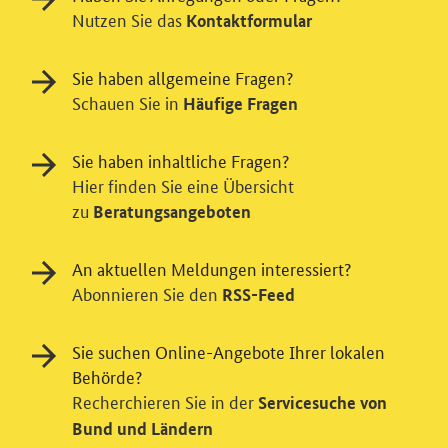
Nutzen Sie das
Kontaktformular
Sie haben allgemeine Fragen?
Schauen Sie in
Häufige Fragen
Sie haben inhaltliche Fragen?
Hier finden Sie eine Übersicht
zu
Beratungsangeboten
An aktuellen Meldungen interessiert?
Abonnieren Sie den
RSS-Feed
Sie suchen Online-Angebote Ihrer lokalen
Einwilligung in Tracking und / oder
Behörde?
Videodienst
Recherchieren Sie in der
Servicesuche von
Wir bitten Sie an dieser Stelle um Ihre Einwilligung für
Bund und Ländern