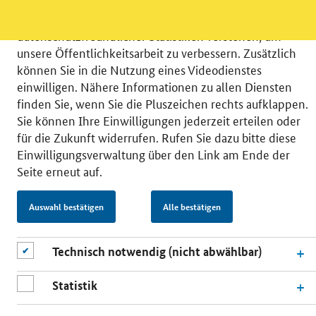
verschiedene Zusatzdienste unserer Webseite: Wir
möchten die Nutzeraktivität mit Hilfe
datenschutzfreundlicher Statistiken verstehen, um
unsere Öffentlichkeitsarbeit zu verbessern. Zusätzlich
können Sie in die Nutzung eines Videodienstes
einwilligen. Nähere Informationen zu allen Diensten
finden Sie, wenn Sie die Pluszeichen rechts aufklappen.
© 2026 Bundesministerium für Wirtschaft und Energie
Sie können Ihre Einwilligungen jederzeit erteilen oder
RSS
Benutzerhinweise
Inhaltsverzeichnis
für die Zukunft widerrufen. Rufen Sie dazu bitte diese
Impressum
Barrierefreiheit
Datenschutz
Einwilligungsverwaltung über den Link am Ende der
Einwilligungsverwaltung
Seite erneut auf.
Auswahl bestätigen
Alle bestätigen
Technisch notwendig (nicht abwählbar)
Statistik