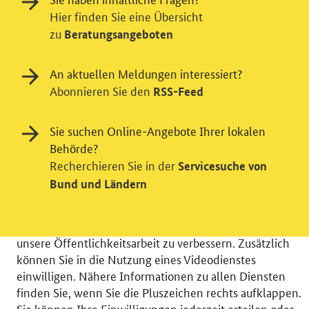
Hier finden Sie eine Übersicht
zu
Beratungsangeboten
An aktuellen Meldungen interessiert?
Abonnieren Sie den
RSS-Feed
Einwilligung in Tracking und / oder
Sie suchen Online-Angebote Ihrer lokalen
Behörde?
Videodienst
Recherchieren Sie in der
Servicesuche von
Wir bitten Sie an dieser Stelle um Ihre Einwilligung für
Bund und Ländern
verschiedene Zusatzdienste unserer Webseite: Wir
möchten die Nutzeraktivität mit Hilfe
datenschutzfreundlicher Statistiken verstehen, um
unsere Öffentlichkeitsarbeit zu verbessern. Zusätzlich
können Sie in die Nutzung eines Videodienstes
einwilligen. Nähere Informationen zu allen Diensten
finden Sie, wenn Sie die Pluszeichen rechts aufklappen.
Sie können Ihre Einwilligungen jederzeit erteilen oder