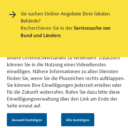
Einwilligung in Tracking und / oder
Sie suchen Online-Angebote Ihrer lokalen
Videodienst
Behörde?
Recherchieren Sie in der
Servicesuche von
Wir bitten Sie an dieser Stelle um Ihre Einwilligung für
Bund und Ländern
verschiedene Zusatzdienste unserer Webseite: Wir
möchten die Nutzeraktivität mit Hilfe
datenschutzfreundlicher Statistiken verstehen, um
unsere Öffentlichkeitsarbeit zu verbessern. Zusätzlich
können Sie in die Nutzung eines Videodienstes
einwilligen. Nähere Informationen zu allen Diensten
finden Sie, wenn Sie die Pluszeichen rechts aufklappen.
Sie können Ihre Einwilligungen jederzeit erteilen oder
© 2026 Bundesministerium für Wirtschaft und Energie
für die Zukunft widerrufen. Rufen Sie dazu bitte diese
RSS
Benutzerhinweise
Inhaltsverzeichnis
Einwilligungsverwaltung über den Link am Ende der
Impressum
Barrierefreiheit
Datenschutz
Seite erneut auf.
Einwilligungsverwaltung
Auswahl bestätigen
Alle bestätigen