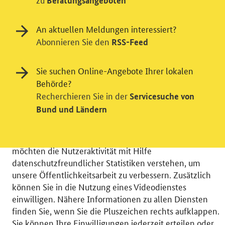
Beratungsangeboten
An aktuellen Meldungen interessiert?
Abonnieren Sie den
RSS-Feed
Sie suchen Online-Angebote Ihrer lokalen
Behörde?
Einwilligung in Tracking und / oder
Recherchieren Sie in der
Servicesuche von
Videodienst
Bund und Ländern
Wir bitten Sie an dieser Stelle um Ihre Einwilligung für
verschiedene Zusatzdienste unserer Webseite: Wir
möchten die Nutzeraktivität mit Hilfe
datenschutzfreundlicher Statistiken verstehen, um
unsere Öffentlichkeitsarbeit zu verbessern. Zusätzlich
können Sie in die Nutzung eines Videodienstes
einwilligen. Nähere Informationen zu allen Diensten
© 2026 Bundesministerium für Wirtschaft und Energie
finden Sie, wenn Sie die Pluszeichen rechts aufklappen.
RSS
Benutzerhinweise
Inhaltsverzeichnis
Sie können Ihre Einwilligungen jederzeit erteilen oder
Impressum
Barrierefreiheit
Datenschutz