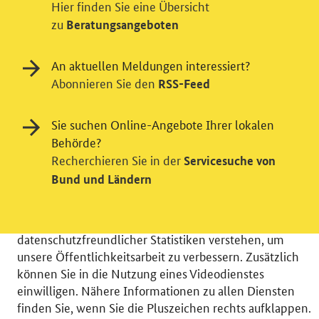
Hier finden Sie eine Übersicht
zu
Beratungsangeboten
An aktuellen Meldungen interessiert?
Abonnieren Sie den
RSS-Feed
Sie suchen Online-Angebote Ihrer lokalen
Einwilligung in Tracking und / oder
Behörde?
Recherchieren Sie in der
Servicesuche von
Videodienst
Bund und Ländern
Wir bitten Sie an dieser Stelle um Ihre Einwilligung für
verschiedene Zusatzdienste unserer Webseite: Wir
möchten die Nutzeraktivität mit Hilfe
datenschutzfreundlicher Statistiken verstehen, um
unsere Öffentlichkeitsarbeit zu verbessern. Zusätzlich
können Sie in die Nutzung eines Videodienstes
einwilligen. Nähere Informationen zu allen Diensten
finden Sie, wenn Sie die Pluszeichen rechts aufklappen.
© 2026 Bundesministerium für Wirtschaft und Energie