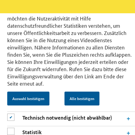
Wir bitten Sie an dieser Stelle um Ihre Einwilligung für
verschiedene Zusatzdienste unserer Webseite: Wir
möchten die Nutzeraktivität mit Hilfe
datenschutzfreundlicher Statistiken verstehen, um
unsere Öffentlichkeitsarbeit zu verbessern. Zusätzlich
können Sie in die Nutzung eines Videodienstes
© 2026 Bundesministerium für Wirtschaft und Energie
einwilligen. Nähere Informationen zu allen Diensten
RSS
Benutzerhinweise
Inhaltsverzeichnis
finden Sie, wenn Sie die Pluszeichen rechts aufklappen.
Impressum
Barrierefreiheit
Datenschutz
Sie können Ihre Einwilligungen jederzeit erteilen oder
Einwilligungsverwaltung
für die Zukunft widerrufen. Rufen Sie dazu bitte diese
Einwilligungsverwaltung über den Link am Ende der
Seite erneut auf.
Auswahl bestätigen
Alle bestätigen
Technisch notwendig (nicht abwählbar)
Statistik