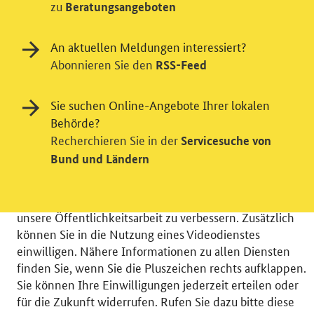
zu
Beratungsangeboten
An aktuellen Meldungen interessiert?
Abonnieren Sie den
RSS-Feed
Einwilligung in Tracking und / oder
Sie suchen Online-Angebote Ihrer lokalen
Behörde?
Videodienst
Recherchieren Sie in der
Servicesuche von
Wir bitten Sie an dieser Stelle um Ihre Einwilligung für
Bund und Ländern
verschiedene Zusatzdienste unserer Webseite: Wir
möchten die Nutzeraktivität mit Hilfe
datenschutzfreundlicher Statistiken verstehen, um
unsere Öffentlichkeitsarbeit zu verbessern. Zusätzlich
können Sie in die Nutzung eines Videodienstes
einwilligen. Nähere Informationen zu allen Diensten
finden Sie, wenn Sie die Pluszeichen rechts aufklappen.
Sie können Ihre Einwilligungen jederzeit erteilen oder
© 2026 Bundesministerium für Wirtschaft und Energie
für die Zukunft widerrufen. Rufen Sie dazu bitte diese
RSS
Benutzerhinweise
Inhaltsverzeichnis