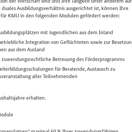
ion der Wirtschaft sind und Ihre Tätigkeit unter anderem auf
 duales Ausbildungsverhältnis ausgerichtet ist, können Ihre
 für
KMU
in den folgenden Modulen gefördert werden:
sbildungsplätzen mit Jugendlichen aus dem Inland
triebliche Integration von Geflüchteten sowie zur Besetzu
chen aus dem Ausland
und zuwendungsrechtliche Betreuung des Förderprogramms
Weiterbildungsschulungen für Beratende, Austausch zu
sveranstaltung aller Teilnehmenden
shaltsjahre erhalten.
Module
ommenslotsen“ maximal 60
%
Ihrer zuwendungsfähigen