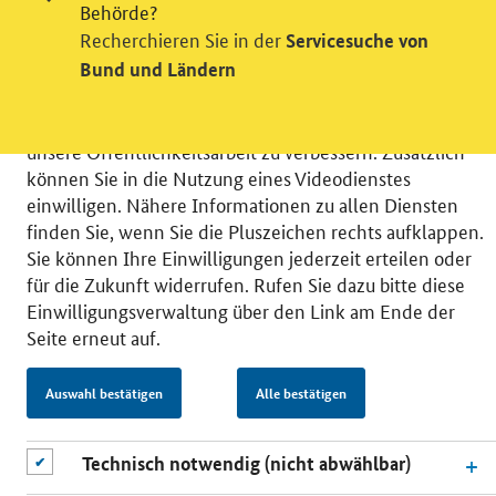
Videodienst
Behörde?
Recherchieren Sie in der
Servicesuche von
Wir bitten Sie an dieser Stelle um Ihre Einwilligung für
Bund und Ländern
verschiedene Zusatzdienste unserer Webseite: Wir
möchten die Nutzeraktivität mit Hilfe
datenschutzfreundlicher Statistiken verstehen, um
unsere Öffentlichkeitsarbeit zu verbessern. Zusätzlich
können Sie in die Nutzung eines Videodienstes
einwilligen. Nähere Informationen zu allen Diensten
finden Sie, wenn Sie die Pluszeichen rechts aufklappen.
Sie können Ihre Einwilligungen jederzeit erteilen oder
© 2026 Bundesministerium für Wirtschaft und Energie
für die Zukunft widerrufen. Rufen Sie dazu bitte diese
RSS
Benutzerhinweise
Inhaltsverzeichnis
Einwilligungsverwaltung über den Link am Ende der
Impressum
Barrierefreiheit
Datenschutz
Seite erneut auf.
Einwilligungsverwaltung
Auswahl bestätigen
Alle bestätigen
Technisch notwendig (nicht abwählbar)