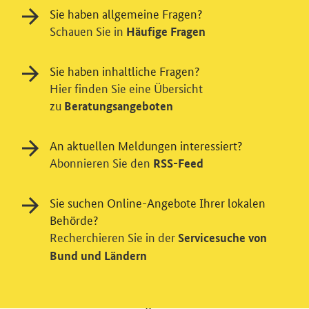
Sie haben allgemeine Fragen?
Schauen Sie in
Häufige Fragen
Sie haben inhaltliche Fragen?
Hier finden Sie eine Übersicht
zu
Beratungsangeboten
An aktuellen Meldungen interessiert?
Abonnieren Sie den
RSS-Feed
Einwilligung in Tracking und / oder
Videodienst
Sie suchen Online-Angebote Ihrer lokalen
Wir bitten Sie an dieser Stelle um Ihre Einwilligung für
Behörde?
verschiedene Zusatzdienste unserer Webseite: Wir
Recherchieren Sie in der
Servicesuche von
möchten die Nutzeraktivität mit Hilfe
Bund und Ländern
datenschutzfreundlicher Statistiken verstehen, um
unsere Öffentlichkeitsarbeit zu verbessern. Zusätzlich
können Sie in die Nutzung eines Videodienstes