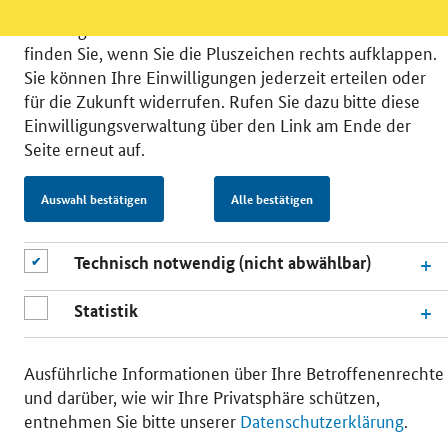
können Sie in die Nutzung eines Videodienstes
einwilligen. Nähere Informationen zu allen Diensten
finden Sie, wenn Sie die Pluszeichen rechts aufklappen.
Sie können Ihre Einwilligungen jederzeit erteilen oder
für die Zukunft widerrufen. Rufen Sie dazu bitte diese
Einwilligungsverwaltung über den Link am Ende der
© 2026 Bundesministerium für Wirtschaft und Energie
Seite erneut auf.
RSS
Benutzerhinweise
Inhaltsverzeichnis
Impressum
Barrierefreiheit
Datenschutz
Auswahl bestätigen
Alle bestätigen
Einwilligungsverwaltung
Technisch notwendig (nicht abwählbar)
Statistik
Ausführliche Informationen über Ihre Betroffenenrechte
und darüber, wie wir Ihre Privatsphäre schützen,
entnehmen Sie bitte unserer
Datenschutzerklärung
.