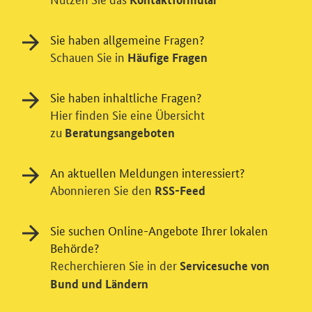
Sie haben allgemeine Fragen?
Schauen Sie in
Häufige Fragen
Sie haben inhaltliche Fragen?
Hier finden Sie eine Übersicht
zu
Beratungsangeboten
An aktuellen Meldungen interessiert?
Einwilligung in Tracking und / oder
Abonnieren Sie den
RSS-Feed
Videodienst
Sie suchen Online-Angebote Ihrer lokalen
Wir bitten Sie an dieser Stelle um Ihre Einwilligung für
Behörde?
verschiedene Zusatzdienste unserer Webseite: Wir
möchten die Nutzeraktivität mit Hilfe
Recherchieren Sie in der
Servicesuche von
datenschutzfreundlicher Statistiken verstehen, um
Bund und Ländern
unsere Öffentlichkeitsarbeit zu verbessern. Zusätzlich