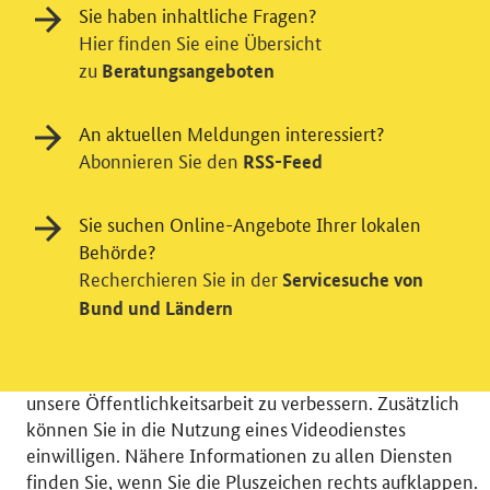
Sie haben inhaltliche Fragen?
Hier finden Sie eine Übersicht
zu
Beratungsangeboten
An aktuellen Meldungen interessiert?
Abonnieren Sie den
RSS-Feed
Einwilligung in Tracking und / oder
Sie suchen Online-Angebote Ihrer lokalen
Behörde?
Videodienst
Recherchieren Sie in der
Servicesuche von
Wir bitten Sie an dieser Stelle um Ihre Einwilligung für
Bund und Ländern
verschiedene Zusatzdienste unserer Webseite: Wir
möchten die Nutzeraktivität mit Hilfe
datenschutzfreundlicher Statistiken verstehen, um
unsere Öffentlichkeitsarbeit zu verbessern. Zusätzlich
können Sie in die Nutzung eines Videodienstes
einwilligen. Nähere Informationen zu allen Diensten
finden Sie, wenn Sie die Pluszeichen rechts aufklappen.