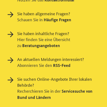
Sie haben allgemeine Fragen?
Schauen Sie in
Häufige Fragen
Sie haben inhaltliche Fragen?
Hier finden Sie eine Übersicht
zu
Beratungsangeboten
Einwilligung in Tracking und / oder
An aktuellen Meldungen interessiert?
Videodienst
Abonnieren Sie den
RSS-Feed
Wir bitten Sie an dieser Stelle um Ihre Einwilligung für
Sie suchen Online-Angebote Ihrer lokalen
verschiedene Zusatzdienste unserer Webseite: Wir
Behörde?
möchten die Nutzeraktivität mit Hilfe
datenschutzfreundlicher Statistiken verstehen, um
Recherchieren Sie in der
Servicesuche von
unsere Öffentlichkeitsarbeit zu verbessern. Zusätzlich
Bund und Ländern
können Sie in die Nutzung eines Videodienstes