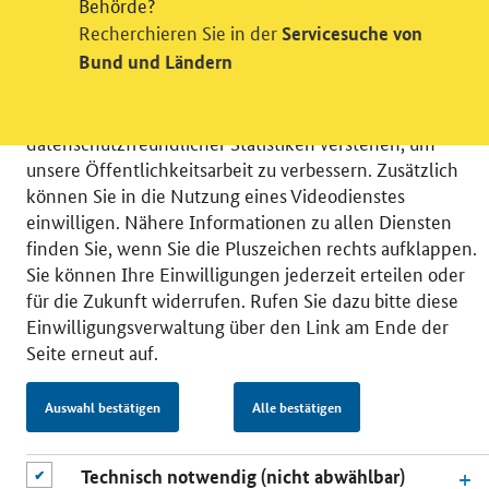
Behörde?
Videodienst
Recherchieren Sie in der
Servicesuche von
Bund und Ländern
Wir bitten Sie an dieser Stelle um Ihre Einwilligung für
verschiedene Zusatzdienste unserer Webseite: Wir
möchten die Nutzeraktivität mit Hilfe
datenschutzfreundlicher Statistiken verstehen, um
unsere Öffentlichkeitsarbeit zu verbessern. Zusätzlich
können Sie in die Nutzung eines Videodienstes
einwilligen. Nähere Informationen zu allen Diensten
finden Sie, wenn Sie die Pluszeichen rechts aufklappen.
© 2026 Bundesministerium für Wirtschaft und Energie
Sie können Ihre Einwilligungen jederzeit erteilen oder
RSS
Benutzerhinweise
Inhaltsverzeichnis
für die Zukunft widerrufen. Rufen Sie dazu bitte diese
Impressum
Barrierefreiheit
Datenschutz
Einwilligungsverwaltung über den Link am Ende der
Einwilligungsverwaltung
Seite erneut auf.
Auswahl bestätigen
Alle bestätigen
Technisch notwendig (nicht abwählbar)