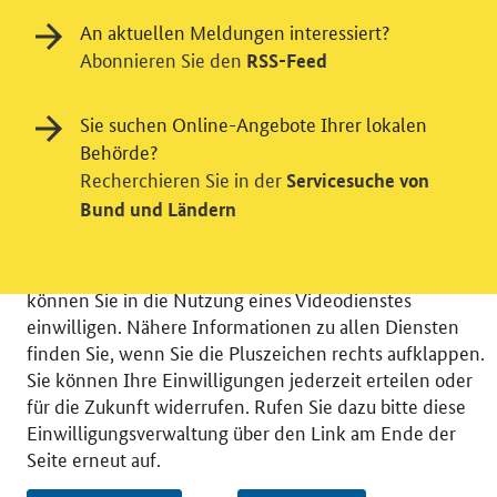
An aktuellen Meldungen interessiert?
Abonnieren Sie den
RSS-Feed
Einwilligung in Tracking und / oder
Sie suchen Online-Angebote Ihrer lokalen
Videodienst
Behörde?
Wir bitten Sie an dieser Stelle um Ihre Einwilligung für
Recherchieren Sie in der
Servicesuche von
verschiedene Zusatzdienste unserer Webseite: Wir
Bund und Ländern
möchten die Nutzeraktivität mit Hilfe
datenschutzfreundlicher Statistiken verstehen, um
unsere Öffentlichkeitsarbeit zu verbessern. Zusätzlich
können Sie in die Nutzung eines Videodienstes
einwilligen. Nähere Informationen zu allen Diensten
finden Sie, wenn Sie die Pluszeichen rechts aufklappen.
Sie können Ihre Einwilligungen jederzeit erteilen oder
für die Zukunft widerrufen. Rufen Sie dazu bitte diese
© 2026 Bundesministerium für Wirtschaft und Energie
Einwilligungsverwaltung über den Link am Ende der
RSS
Benutzerhinweise
Inhaltsverzeichnis
Seite erneut auf.
Impressum
Barrierefreiheit
Datenschutz
Einwilligungsverwaltung