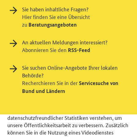
Sie haben inhaltliche Fragen?
Hier finden Sie eine Übersicht
zu
Beratungsangeboten
An aktuellen Meldungen interessiert?
Abonnieren Sie den
RSS-Feed
Sie suchen Online-Angebote Ihrer lokalen
Einwilligung in Tracking und / oder
Behörde?
Recherchieren Sie in der
Servicesuche von
Videodienst
Bund und Ländern
Wir bitten Sie an dieser Stelle um Ihre Einwilligung für
verschiedene Zusatzdienste unserer Webseite: Wir
möchten die Nutzeraktivität mit Hilfe
datenschutzfreundlicher Statistiken verstehen, um
unsere Öffentlichkeitsarbeit zu verbessern. Zusätzlich
können Sie in die Nutzung eines Videodienstes