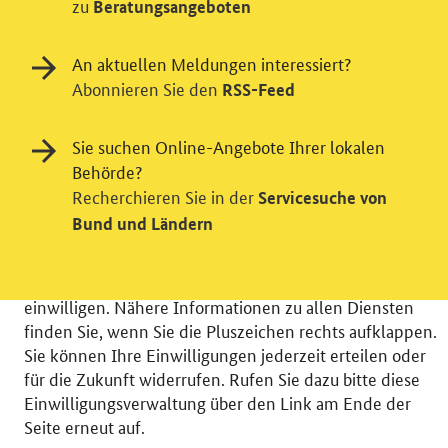
zu
Beratungsangeboten
An aktuellen Meldungen interessiert?
Abonnieren Sie den
RSS-Feed
Einwilligung in Tracking und / oder
Videodienst
Sie suchen Online-Angebote Ihrer lokalen
Wir bitten Sie an dieser Stelle um Ihre Einwilligung für
Behörde?
verschiedene Zusatzdienste unserer Webseite: Wir
Recherchieren Sie in der
Servicesuche von
möchten die Nutzeraktivität mit Hilfe
Bund und Ländern
datenschutzfreundlicher Statistiken verstehen, um
unsere Öffentlichkeitsarbeit zu verbessern. Zusätzlich
können Sie in die Nutzung eines Videodienstes
einwilligen. Nähere Informationen zu allen Diensten
finden Sie, wenn Sie die Pluszeichen rechts aufklappen.
Sie können Ihre Einwilligungen jederzeit erteilen oder
für die Zukunft widerrufen. Rufen Sie dazu bitte diese
Einwilligungsverwaltung über den Link am Ende der
© 2026 Bundesministerium für Wirtschaft und Energie
Seite erneut auf.
RSS
Benutzerhinweise
Inhaltsverzeichnis