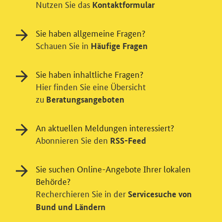
Nutzen Sie das
Kontaktformular
Sie haben allgemeine Fragen?
Schauen Sie in
Häufige Fragen
Sie haben inhaltliche Fragen?
Hier finden Sie eine Übersicht
zu
Beratungsangeboten
An aktuellen Meldungen interessiert?
Abonnieren Sie den
RSS-Feed
Einwilligung in Tracking und / oder
Sie suchen Online-Angebote Ihrer lokalen
Videodienst
Behörde?
Wir bitten Sie an dieser Stelle um Ihre Einwilligung für
Recherchieren Sie in der
Servicesuche von
verschiedene Zusatzdienste unserer Webseite: Wir
Bund und Ländern
möchten die Nutzeraktivität mit Hilfe