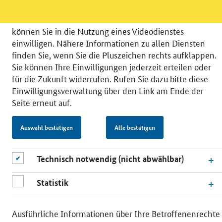
datenschutzfreundlicher Statistiken verstehen, um
unsere Öffentlichkeitsarbeit zu verbessern. Zusätzlich
können Sie in die Nutzung eines Videodienstes
einwilligen. Nähere Informationen zu allen Diensten
finden Sie, wenn Sie die Pluszeichen rechts aufklappen.
Sie können Ihre Einwilligungen jederzeit erteilen oder
© 2026 Bundesministerium für Wirtschaft und Energie
für die Zukunft widerrufen. Rufen Sie dazu bitte diese
RSS
Benutzerhinweise
Inhaltsverzeichnis
Einwilligungsverwaltung über den Link am Ende der
Impressum
Barrierefreiheit
Datenschutz
Seite erneut auf.
Einwilligungsverwaltung
Auswahl bestätigen
Alle bestätigen
Technisch notwendig (nicht abwählbar)
Statistik
Ausführliche Informationen über Ihre Betroffenenrechte