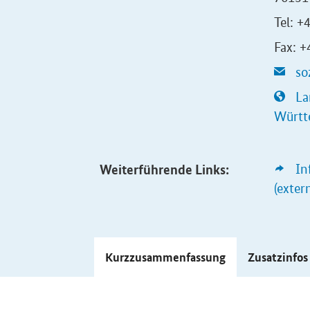
Tel: 
Fax: 
so
La
Württe
Weiterführende Links:
In
(exter
Kurzzusammenfassung
Zusatzinfo