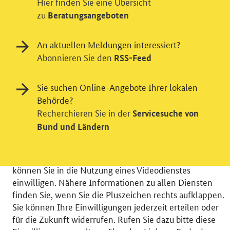
Hier finden Sie eine Übersicht
zu
Beratungsangeboten
An aktuellen Meldungen interessiert?
Abonnieren Sie den
RSS-Feed
Einwilligung in Tracking und / oder
Sie suchen Online-Angebote Ihrer lokalen
Videodienst
Behörde?
Wir bitten Sie an dieser Stelle um Ihre Einwilligung für
Recherchieren Sie in der
Servicesuche von
verschiedene Zusatzdienste unserer Webseite: Wir
Bund und Ländern
möchten die Nutzeraktivität mit Hilfe
datenschutzfreundlicher Statistiken verstehen, um
unsere Öffentlichkeitsarbeit zu verbessern. Zusätzlich
können Sie in die Nutzung eines Videodienstes
einwilligen. Nähere Informationen zu allen Diensten
finden Sie, wenn Sie die Pluszeichen rechts aufklappen.
Sie können Ihre Einwilligungen jederzeit erteilen oder
für die Zukunft widerrufen. Rufen Sie dazu bitte diese
© 2026 Bundesministerium für Wirtschaft und Energie