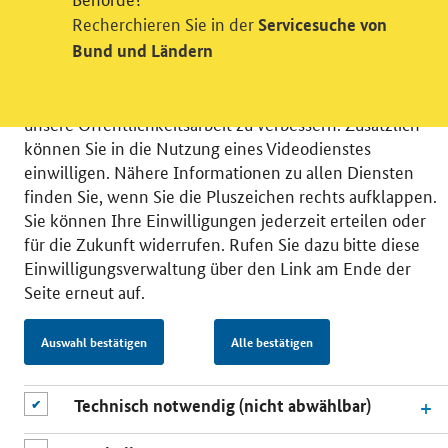
Recherchieren Sie in der
Servicesuche von
Wir bitten Sie an dieser Stelle um Ihre Einwilligung für
verschiedene Zusatzdienste unserer Webseite: Wir
Bund und Ländern
möchten die Nutzeraktivität mit Hilfe
datenschutzfreundlicher Statistiken verstehen, um
unsere Öffentlichkeitsarbeit zu verbessern. Zusätzlich
können Sie in die Nutzung eines Videodienstes
einwilligen. Nähere Informationen zu allen Diensten
finden Sie, wenn Sie die Pluszeichen rechts aufklappen.
Sie können Ihre Einwilligungen jederzeit erteilen oder
© 2026 Bundesministerium für Wirtschaft und Energie
für die Zukunft widerrufen. Rufen Sie dazu bitte diese
RSS
Benutzerhinweise
Inhaltsverzeichnis
Einwilligungsverwaltung über den Link am Ende der
Impressum
Barrierefreiheit
Datenschutz
Seite erneut auf.
Einwilligungsverwaltung
Auswahl bestätigen
Alle bestätigen
Technisch notwendig (nicht abwählbar)