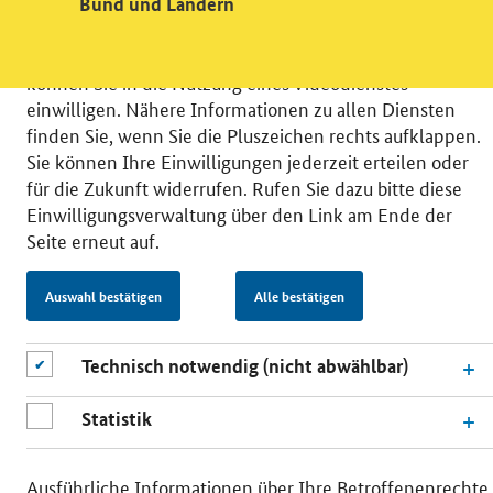
möchten die Nutzeraktivität mit Hilfe
Bund und Ländern
datenschutzfreundlicher Statistiken verstehen, um
unsere Öffentlichkeitsarbeit zu verbessern. Zusätzlich
können Sie in die Nutzung eines Videodienstes
einwilligen. Nähere Informationen zu allen Diensten
finden Sie, wenn Sie die Pluszeichen rechts aufklappen.
Sie können Ihre Einwilligungen jederzeit erteilen oder
für die Zukunft widerrufen. Rufen Sie dazu bitte diese
© 2026 Bundesministerium für Wirtschaft und Energie
Einwilligungsverwaltung über den Link am Ende der
RSS
Benutzerhinweise
Inhaltsverzeichnis
Seite erneut auf.
Impressum
Barrierefreiheit
Datenschutz
Einwilligungsverwaltung
Auswahl bestätigen
Alle bestätigen
Technisch notwendig (nicht abwählbar)
Statistik
Ausführliche Informationen über Ihre Betroffenenrechte