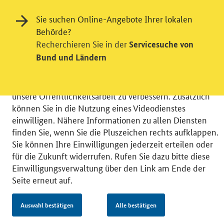
Einwilligung in Tracking und / oder
Sie suchen Online-Angebote Ihrer lokalen
Videodienst
Behörde?
Recherchieren Sie in der
Servicesuche von
Wir bitten Sie an dieser Stelle um Ihre Einwilligung für
Bund und Ländern
verschiedene Zusatzdienste unserer Webseite: Wir
möchten die Nutzeraktivität mit Hilfe
datenschutzfreundlicher Statistiken verstehen, um
unsere Öffentlichkeitsarbeit zu verbessern. Zusätzlich
können Sie in die Nutzung eines Videodienstes
einwilligen. Nähere Informationen zu allen Diensten
finden Sie, wenn Sie die Pluszeichen rechts aufklappen.
Sie können Ihre Einwilligungen jederzeit erteilen oder
© 2026 Bundesministerium für Wirtschaft und Energie
für die Zukunft widerrufen. Rufen Sie dazu bitte diese
RSS
Benutzerhinweise
Inhaltsverzeichnis
Einwilligungsverwaltung über den Link am Ende der
Impressum
Barrierefreiheit
Datenschutz
Seite erneut auf.
Einwilligungsverwaltung
Auswahl bestätigen
Alle bestätigen