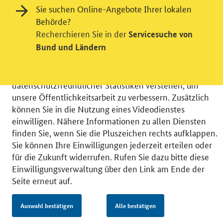
Sie suchen Online-Angebote Ihrer lokalen
Einwilligung in Tracking und / oder
Behörde?
Videodienst
Recherchieren Sie in der
Servicesuche von
Bund und Ländern
Wir bitten Sie an dieser Stelle um Ihre Einwilligung für
verschiedene Zusatzdienste unserer Webseite: Wir
möchten die Nutzeraktivität mit Hilfe
datenschutzfreundlicher Statistiken verstehen, um
unsere Öffentlichkeitsarbeit zu verbessern. Zusätzlich
können Sie in die Nutzung eines Videodienstes
einwilligen. Nähere Informationen zu allen Diensten
finden Sie, wenn Sie die Pluszeichen rechts aufklappen.
© 2026 Bundesministerium für Wirtschaft und Energie
Sie können Ihre Einwilligungen jederzeit erteilen oder
RSS
Benutzerhinweise
Inhaltsverzeichnis
für die Zukunft widerrufen. Rufen Sie dazu bitte diese
Impressum
Barrierefreiheit
Datenschutz
Einwilligungsverwaltung über den Link am Ende der
Einwilligungsverwaltung
Seite erneut auf.
Auswahl bestätigen
Alle bestätigen