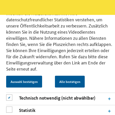
Wir bitten Sie an dieser Stelle um Ihre Einwilligung für
verschiedene Zusatzdienste unserer Webseite: Wir
möchten die Nutzeraktivität mit Hilfe
datenschutzfreundlicher Statistiken verstehen, um
unsere Öffentlichkeitsarbeit zu verbessern. Zusätzlich
können Sie in die Nutzung eines Videodienstes
einwilligen. Nähere Informationen zu allen Diensten
© 2026 Bundesministerium für Wirtschaft und Energie
finden Sie, wenn Sie die Pluszeichen rechts aufklappen.
RSS
Benutzerhinweise
Inhaltsverzeichnis
Sie können Ihre Einwilligungen jederzeit erteilen oder
Impressum
Barrierefreiheit
Datenschutz
für die Zukunft widerrufen. Rufen Sie dazu bitte diese
Einwilligungsverwaltung
Einwilligungsverwaltung über den Link am Ende der
Seite erneut auf.
Auswahl bestätigen
Alle bestätigen
Technisch notwendig (nicht abwählbar)
Statistik