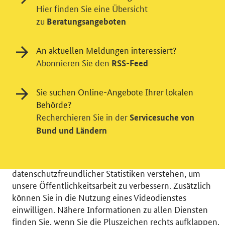
Hier finden Sie eine Übersicht
zu
Beratungsangeboten
An aktuellen Meldungen interessiert?
Abonnieren Sie den
RSS-Feed
Sie suchen Online-Angebote Ihrer lokalen
Einwilligung in Tracking und / oder
Behörde?
Recherchieren Sie in der
Servicesuche von
Videodienst
Bund und Ländern
Wir bitten Sie an dieser Stelle um Ihre Einwilligung für
verschiedene Zusatzdienste unserer Webseite: Wir
möchten die Nutzeraktivität mit Hilfe
datenschutzfreundlicher Statistiken verstehen, um
unsere Öffentlichkeitsarbeit zu verbessern. Zusätzlich
können Sie in die Nutzung eines Videodienstes
einwilligen. Nähere Informationen zu allen Diensten
finden Sie, wenn Sie die Pluszeichen rechts aufklappen.
© 2026 Bundesministerium für Wirtschaft und Energie