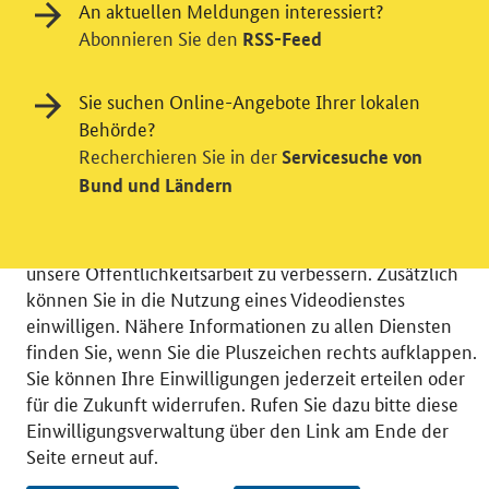
An aktuellen Meldungen interessiert?
Abonnieren Sie den
RSS-Feed
Einwilligung in Tracking und / oder
Sie suchen Online-Angebote Ihrer lokalen
Videodienst
Behörde?
Recherchieren Sie in der
Servicesuche von
Wir bitten Sie an dieser Stelle um Ihre Einwilligung für
Bund und Ländern
verschiedene Zusatzdienste unserer Webseite: Wir
möchten die Nutzeraktivität mit Hilfe
datenschutzfreundlicher Statistiken verstehen, um
unsere Öffentlichkeitsarbeit zu verbessern. Zusätzlich
können Sie in die Nutzung eines Videodienstes
einwilligen. Nähere Informationen zu allen Diensten
finden Sie, wenn Sie die Pluszeichen rechts aufklappen.
Sie können Ihre Einwilligungen jederzeit erteilen oder
© 2026 Bundesministerium für Wirtschaft und Energie
für die Zukunft widerrufen. Rufen Sie dazu bitte diese
RSS
Benutzerhinweise
Inhaltsverzeichnis
Einwilligungsverwaltung über den Link am Ende der
Impressum
Barrierefreiheit
Datenschutz
Seite erneut auf.
Einwilligungsverwaltung