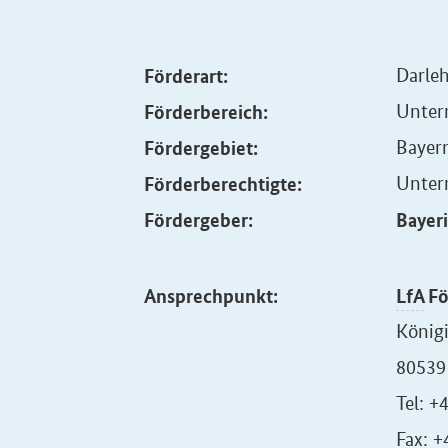
Förderart:
Darle
Förderbereich:
Untern
Fördergebiet:
Bayer
Förderberechtigte:
Unte
Fördergeber:
Bayer
Ansprechpunkt:
LfA
Fö
König
80539
Tel: +
Fax: 