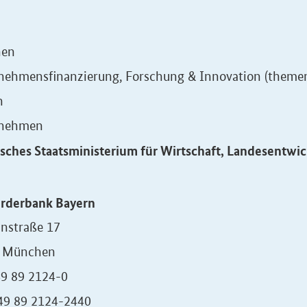
hen
ehmensfinanzierung, Forschung & Innovation (themenof
n
rnehmen
isches Staatsministerium für Wirtschaft, Landesentwi
rderbank Bayern
instraße 17
 München
49 89 2124-0
+49 89 2124-2440