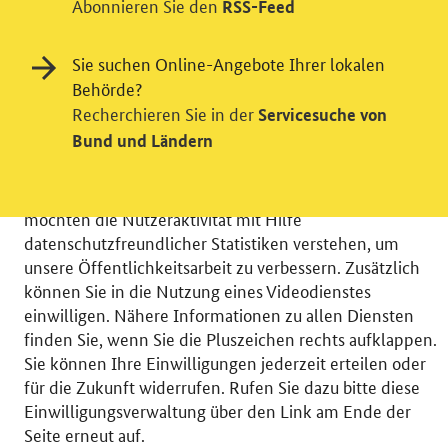
Abonnieren Sie den
RSS-Feed
Sie suchen Online-Angebote Ihrer lokalen
Behörde?
Einwilligung in Tracking und / oder
Recherchieren Sie in der
Servicesuche von
Videodienst
Bund und Ländern
Wir bitten Sie an dieser Stelle um Ihre Einwilligung für
verschiedene Zusatzdienste unserer Webseite: Wir
möchten die Nutzeraktivität mit Hilfe
datenschutzfreundlicher Statistiken verstehen, um
unsere Öffentlichkeitsarbeit zu verbessern. Zusätzlich
können Sie in die Nutzung eines Videodienstes
einwilligen. Nähere Informationen zu allen Diensten
© 2026 Bundesministerium für Wirtschaft und Energie
finden Sie, wenn Sie die Pluszeichen rechts aufklappen.
RSS
Benutzerhinweise
Inhaltsverzeichnis
Sie können Ihre Einwilligungen jederzeit erteilen oder
Impressum
Barrierefreiheit
Datenschutz
für die Zukunft widerrufen. Rufen Sie dazu bitte diese
Einwilligungsverwaltung
Einwilligungsverwaltung über den Link am Ende der
Seite erneut auf.