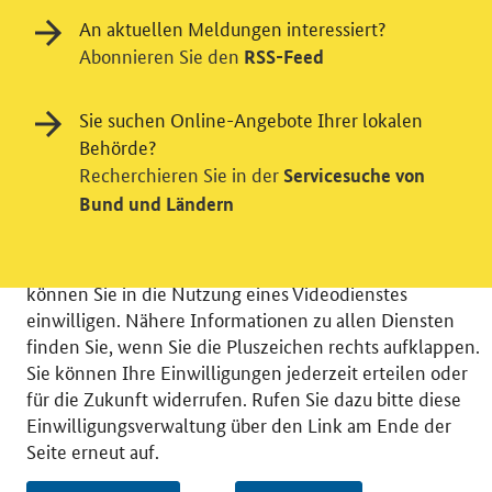
An aktuellen Meldungen interessiert?
Abonnieren Sie den
RSS-Feed
Einwilligung in Tracking und / oder
Sie suchen Online-Angebote Ihrer lokalen
Videodienst
Behörde?
Wir bitten Sie an dieser Stelle um Ihre Einwilligung für
Recherchieren Sie in der
Servicesuche von
verschiedene Zusatzdienste unserer Webseite: Wir
Bund und Ländern
möchten die Nutzeraktivität mit Hilfe
datenschutzfreundlicher Statistiken verstehen, um
unsere Öffentlichkeitsarbeit zu verbessern. Zusätzlich
können Sie in die Nutzung eines Videodienstes
einwilligen. Nähere Informationen zu allen Diensten
finden Sie, wenn Sie die Pluszeichen rechts aufklappen.
Sie können Ihre Einwilligungen jederzeit erteilen oder
für die Zukunft widerrufen. Rufen Sie dazu bitte diese
© 2026 Bundesministerium für Wirtschaft und Energie
Einwilligungsverwaltung über den Link am Ende der
RSS
Benutzerhinweise
Inhaltsverzeichnis
Seite erneut auf.
Impressum
Barrierefreiheit
Datenschutz
Einwilligungsverwaltung