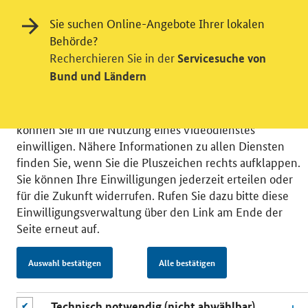
Einwilligung in Tracking und / oder
Videodienst
Sie suchen Online-Angebote Ihrer lokalen
Behörde?
Wir bitten Sie an dieser Stelle um Ihre Einwilligung für
Recherchieren Sie in der
Servicesuche von
verschiedene Zusatzdienste unserer Webseite: Wir
Bund und Ländern
möchten die Nutzeraktivität mit Hilfe
datenschutzfreundlicher Statistiken verstehen, um
unsere Öffentlichkeitsarbeit zu verbessern. Zusätzlich
können Sie in die Nutzung eines Videodienstes
einwilligen. Nähere Informationen zu allen Diensten
finden Sie, wenn Sie die Pluszeichen rechts aufklappen.
Sie können Ihre Einwilligungen jederzeit erteilen oder
für die Zukunft widerrufen. Rufen Sie dazu bitte diese
© 2026 Bundesministerium für Wirtschaft und Energie
Einwilligungsverwaltung über den Link am Ende der
RSS
Benutzerhinweise
Inhaltsverzeichnis
Seite erneut auf.
Impressum
Barrierefreiheit
Datenschutz
Einwilligungsverwaltung
Auswahl bestätigen
Alle bestätigen
Technisch notwendig (nicht abwählbar)