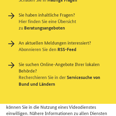
Sie haben inhaltliche Fragen?
Hier finden Sie eine Übersicht
zu
Beratungsangeboten
An aktuellen Meldungen interessiert?
Abonnieren Sie den
RSS-Feed
Einwilligung in Tracking und / oder
Sie suchen Online-Angebote Ihrer lokalen
Videodienst
Behörde?
Wir bitten Sie an dieser Stelle um Ihre Einwilligung für
Recherchieren Sie in der
Servicesuche von
verschiedene Zusatzdienste unserer Webseite: Wir
Bund und Ländern
möchten die Nutzeraktivität mit Hilfe
datenschutzfreundlicher Statistiken verstehen, um
unsere Öffentlichkeitsarbeit zu verbessern. Zusätzlich
können Sie in die Nutzung eines Videodienstes
einwilligen. Nähere Informationen zu allen Diensten