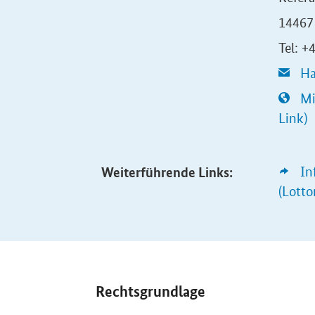
14467
Tel: +
Ha
Mi
Link)
Weiterführende Links:
In
(Lotto
Rechtsgrundlage