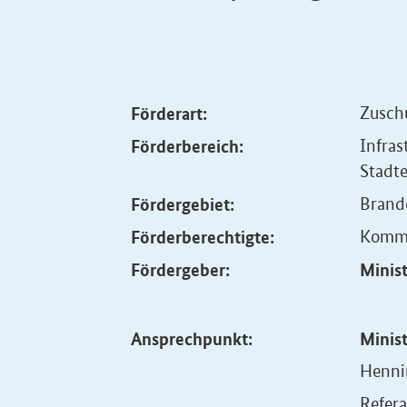
Förderart:
Zusch
Förderbereich:
Infras
Stadt
Fördergebiet:
Brand
Förderberechtigte:
Kommu
Fördergeber:
Minis
Ansprechpunkt:
Minis
Henni
Refera