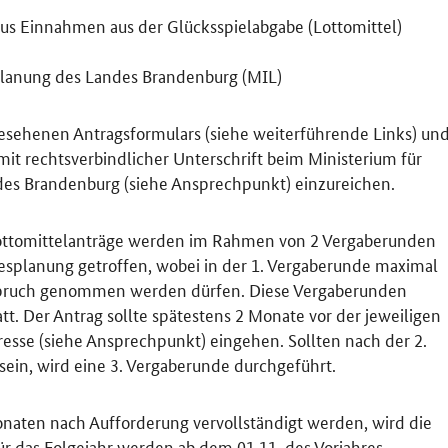
us Einnahmen aus der Glücksspielabgabe (Lottomittel)
splanung des Landes Brandenburg (MIL)
esehenen Antragsformulars (siehe weiterführende Links) un
mit rechtsverbindlicher Unterschrift beim Ministerium für
des Brandenburg (siehe Ansprechpunkt) einzureichen.
ottomittelanträge werden im Rahmen von 2 Vergaberunden
desplanung getroffen, wobei in der 1. Vergaberunde maximal
spruch genommen werden dürfen. Diese Vergaberunden
tt. Der Antrag sollte spätestens 2 Monate vor der jeweiligen
sse (siehe Ansprechpunkt) eingehen. Sollten nach der 2.
sein, wird eine 3. Vergaberunde durchgeführt.
onaten nach Aufforderung vervollständigt werden, wird die
für das Folgejahr werden ab dem 01.11. des Vorjahres