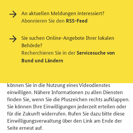
An aktuellen Meldungen interessiert?
Abonnieren Sie den
RSS-Feed
Einwilligung in Tracking und / oder
Sie suchen Online-Angebote Ihrer lokalen
Videodienst
Behörde?
Wir bitten Sie an dieser Stelle um Ihre Einwilligung für
Recherchieren Sie in der
Servicesuche von
verschiedene Zusatzdienste unserer Webseite: Wir
Bund und Ländern
möchten die Nutzeraktivität mit Hilfe
datenschutzfreundlicher Statistiken verstehen, um
unsere Öffentlichkeitsarbeit zu verbessern. Zusätzlich
können Sie in die Nutzung eines Videodienstes
einwilligen. Nähere Informationen zu allen Diensten
finden Sie, wenn Sie die Pluszeichen rechts aufklappen.
Sie können Ihre Einwilligungen jederzeit erteilen oder
für die Zukunft widerrufen. Rufen Sie dazu bitte diese
© 2026 Bundesministerium für Wirtschaft und Energie
Einwilligungsverwaltung über den Link am Ende der
RSS
Benutzerhinweise
Inhaltsverzeichnis
Seite erneut auf.
Impressum
Barrierefreiheit
Datenschutz