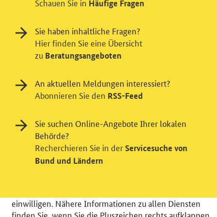
Schauen Sie in
Häufige Fragen
Sie haben inhaltliche Fragen?
Hier finden Sie eine Übersicht
zu
Beratungsangeboten
An aktuellen Meldungen interessiert?
Abonnieren Sie den
RSS-Feed
Einwilligung in Tracking und / oder
Videodienst
Sie suchen Online-Angebote Ihrer lokalen
Wir bitten Sie an dieser Stelle um Ihre Einwilligung für
Behörde?
verschiedene Zusatzdienste unserer Webseite: Wir
Recherchieren Sie in der
Servicesuche von
möchten die Nutzeraktivität mit Hilfe
Bund und Ländern
datenschutzfreundlicher Statistiken verstehen, um
unsere Öffentlichkeitsarbeit zu verbessern. Zusätzlich
können Sie in die Nutzung eines Videodienstes
einwilligen. Nähere Informationen zu allen Diensten
finden Sie, wenn Sie die Pluszeichen rechts aufklappen.